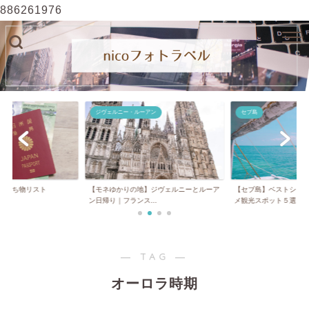
886261976
ジヴェルニー・ルーアン
セブ島
】持ち物リスト
【モネゆかりの地】ジヴェルニーとルーア
【セブ島】ベストシー
ン日帰り｜フランス...
メ観光スポット５選...
― TAG ―
オーロラ時期