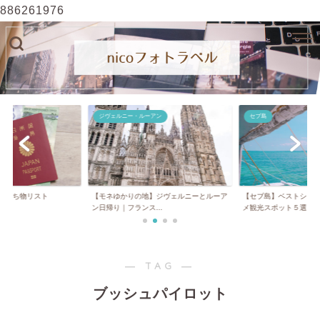
886261976
ジヴェルニー・ルーアン
セブ島
】持ち物リスト
【モネゆかりの地】ジヴェルニーとルーア
【セブ島】ベストシー
ン日帰り｜フランス...
メ観光スポット５選...
― TAG ―
ブッシュパイロット