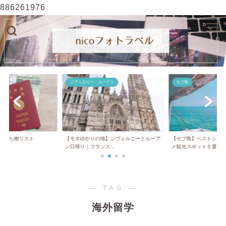
886261976
ジヴェルニー・ルーアン
セブ島
】持ち物リスト
【モネゆかりの地】ジヴェルニーとルーア
【セブ島】ベストシー
ン日帰り｜フランス...
メ観光スポット５選...
― TAG ―
海外留学