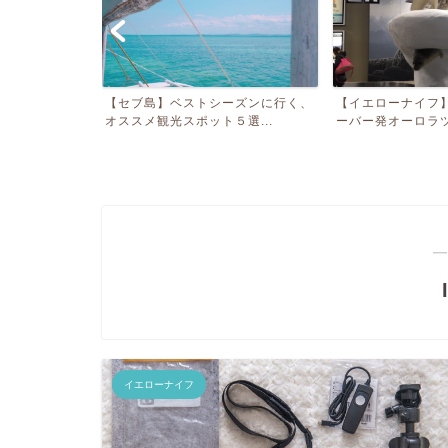
ジヴェルニーと
【セブ島】ベストシーズンに行く、
【イエローナイフ
ス...
オススメ観光スポット５選...
ーバー発オーロラツア
―
イエローナイフ