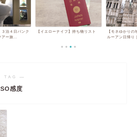
】３泊４日バンク
【イエローナイフ】持ち物リスト
【モネゆかりの
ー旅...
ルーアン日帰り｜
 TAG ―
ISO感度