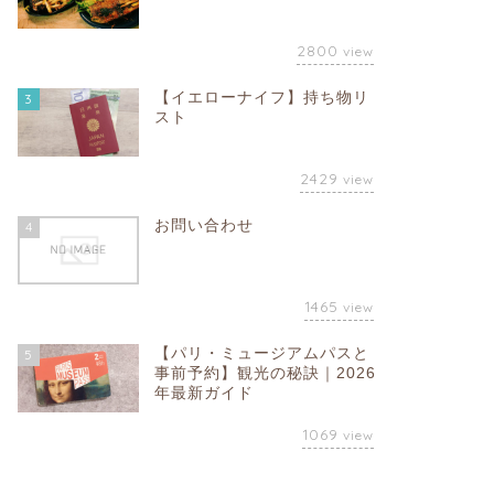
2800
view
【イエローナイフ】持ち物リ
3
スト
2429
view
お問い合わせ
4
1465
view
【パリ・ミュージアムパスと
5
事前予約】観光の秘訣｜2026
年最新ガイド
1069
view