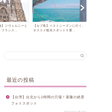
地】ジヴェルニーと
【セブ島】ベストシーズンに行く、
【イエローナ
フランス...
オススメ観光スポット５選...
ーバー発オーロ
最近の投稿
【台湾】台北から1時間の穴場！基隆の絶景
フォトスポット