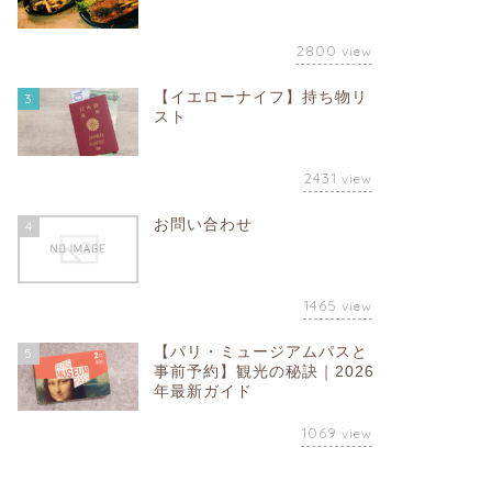
2800
view
【イエローナイフ】持ち物リ
3
スト
2431
view
お問い合わせ
4
1465
view
【パリ・ミュージアムパスと
5
事前予約】観光の秘訣｜2026
年最新ガイド
1069
view