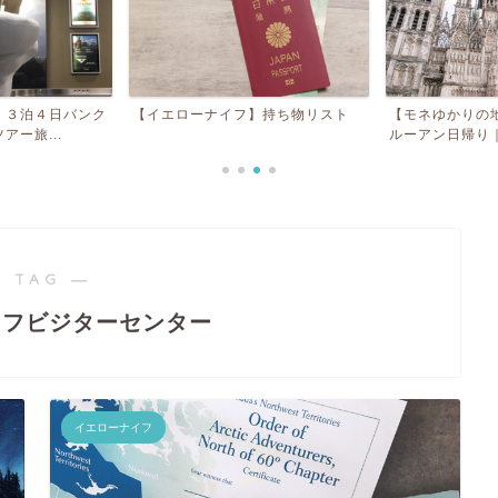
】３泊４日バンク
【イエローナイフ】持ち物リスト
【モネゆかりの
ー旅...
ルーアン日帰り｜
 TAG ―
イフビジターセンター
イエローナイフ