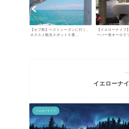
ジヴェルニーと
【セブ島】ベストシーズンに行く、
【イエローナイフ
ス...
オススメ観光スポット５選...
ーバー発オーロラツア
―
イエローナ
イエローナイフ