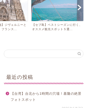
地】ジヴェルニーと
【セブ島】ベストシーズンに行く、
【イエローナ
フランス...
オススメ観光スポット５選...
ーバー発オーロ
最近の投稿
【台湾】台北から1時間の穴場！基隆の絶景
フォトスポット