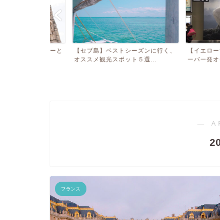
ジヴェルニーと
【セブ島】ベストシーズンに行く、
【イエローナイフ
ス...
オススメ観光スポット５選...
ーバー発オーロラツア
― A
2
フランス