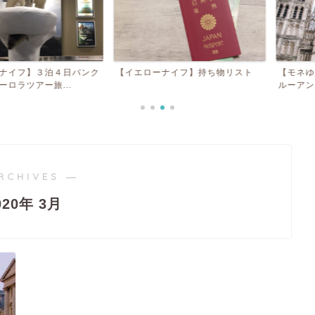
】３泊４日バンク
【イエローナイフ】持ち物リスト
【モネゆかりの
ー旅...
ルーアン日帰り｜
RCHIVES ―
020年 3月