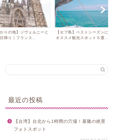
地】ジヴェルニーと
【セブ島】ベストシーズンに行く、
【イエローナ
フランス...
オススメ観光スポット５選...
ーバー発オーロ
最近の投稿
【台湾】台北から1時間の穴場！基隆の絶景
フォトスポット