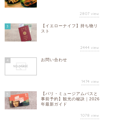
2807
view
【イエローナイフ】持ち物リ
3
スト
2444
view
お問い合わせ
4
1474
view
【パリ・ミュージアムパスと
5
事前予約】観光の秘訣｜2026
年最新ガイド
1078
view