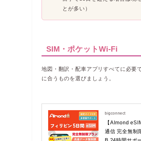
とが多い）
SIM・ポケットWi-Fi
地図・翻訳・配車アプリすべてに必要です。
に合うものを選びましょう。
bigconnect
【Almond e
通信 完全無制限
B 24時間サポート