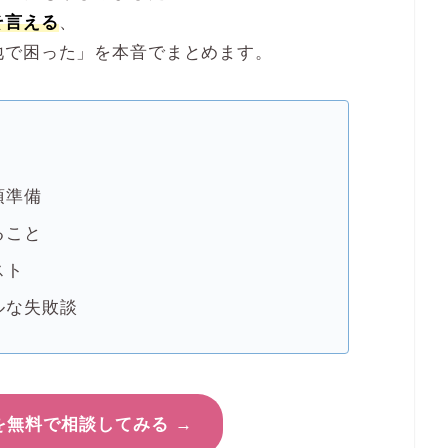
そ言える
、
地で困った」を本音でまとめます。
須準備
ること
スト
ルな失敗談
無料で相談してみる →