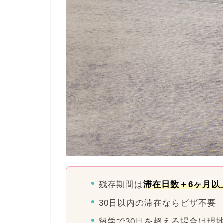
残存期間は
滞在日数＋6ヶ月以
30日以内の滞在ならビザ不要
留学で30日を超える場合は現