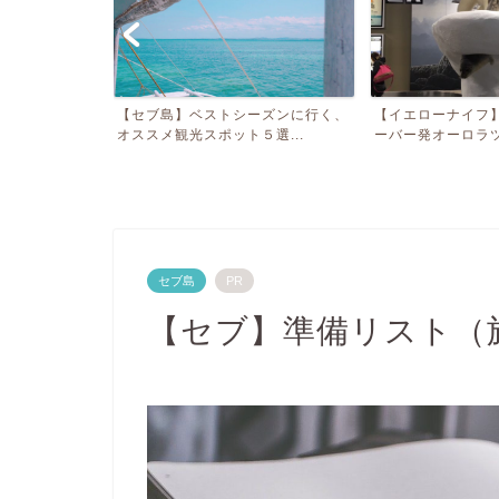
ーズンに行く、
【イエローナイフ】３泊４日バンク
【イエローナイフ
選...
ーバー発オーロラツアー旅...
セブ島
PR
【セブ】準備リスト（