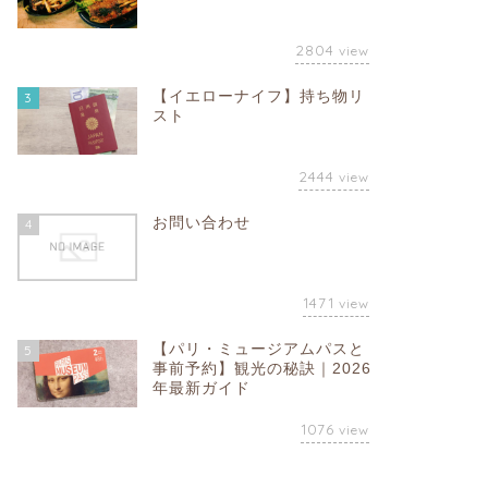
2804
view
【イエローナイフ】持ち物リ
3
スト
2444
view
お問い合わせ
4
1471
view
【パリ・ミュージアムパスと
5
事前予約】観光の秘訣｜2026
年最新ガイド
1076
view