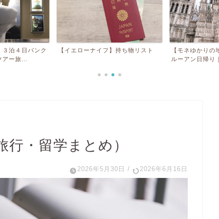
】持ち物リスト
【モネゆかりの地】ジヴェルニーと
【セブ島】ベス
ルーアン日帰り｜フランス...
オススメ観光スポ
旅行・留学まとめ）
2026年5月30日
/
2026年6月16日