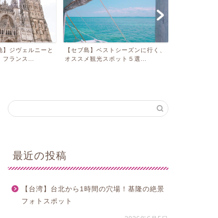
トシーズンに行く、
【イエローナイフ】３泊４日バンク
ット５選...
ーバー発オーロラツアー旅...
最近の投稿
【台湾】台北から1時間の穴場！基隆の絶景
フォトスポット