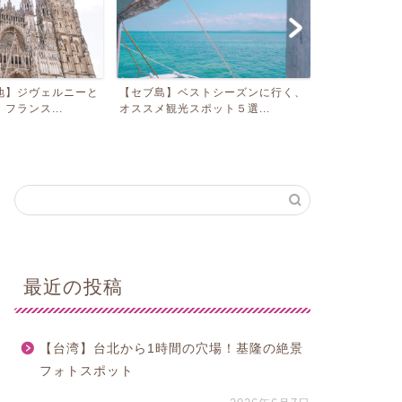
地】ジヴェルニーと
【セブ島】ベストシーズンに行く、
【イエローナ
フランス...
オススメ観光スポット５選...
ーバー発オーロ
最近の投稿
【台湾】台北から1時間の穴場！基隆の絶景
フォトスポット