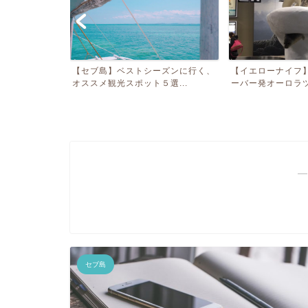
ジヴェルニーと
【セブ島】ベストシーズンに行く、
【イエローナイフ
ス...
オススメ観光スポット５選...
ーバー発オーロラツア
―
セブ島