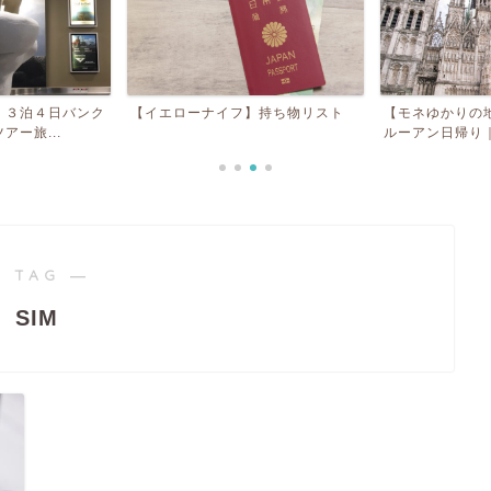
】３泊４日バンク
【イエローナイフ】持ち物リスト
【モネゆかりの
ー旅...
ルーアン日帰り｜
 TAG ―
SIM