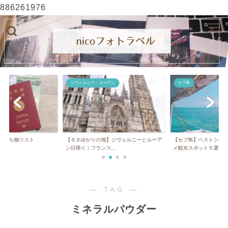
886261976
ジヴェルニー・ルーアン
セブ島
】持ち物リスト
【モネゆかりの地】ジヴェルニーとルーア
【セブ島】ベストシー
ン日帰り｜フランス...
メ観光スポット５選...
― TAG ―
ミネラルパウダー