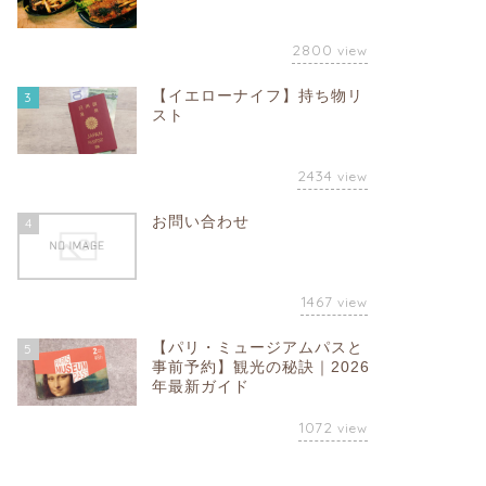
2800
view
【イエローナイフ】持ち物リ
3
スト
2434
view
お問い合わせ
4
1467
view
【パリ・ミュージアムパスと
5
事前予約】観光の秘訣｜2026
年最新ガイド
1072
view