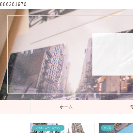
886261976
ホーム
ジヴェルニー・ルーアン
セブ島