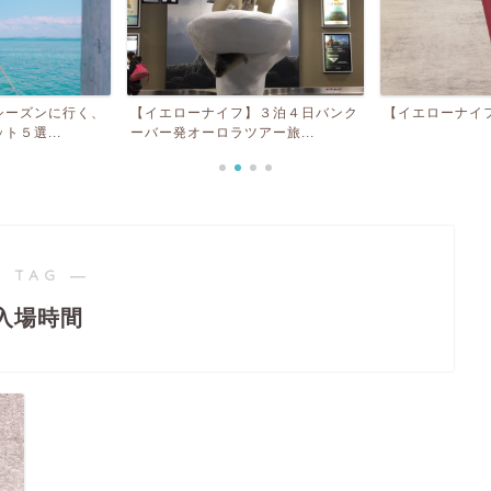
く、
【イエローナイフ】３泊４日バンク
【イエローナイフ】持ち物リ
ーバー発オーロラツアー旅...
 TAG ―
入場時間