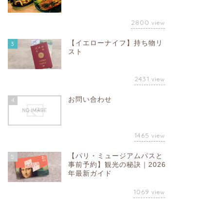
2800
view
【イエローナイフ】持ち物リ
3
スト
2431
view
お問い合わせ
4
1465
view
【パリ・ミュージアムパスと
5
事前予約】観光の秘訣｜2026
年最新ガイド
1069
view