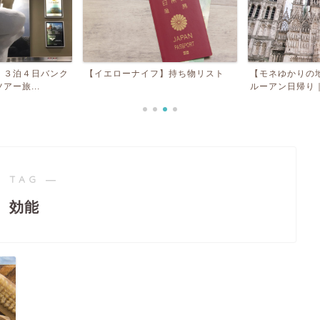
】３泊４日バンク
【イエローナイフ】持ち物リスト
【モネゆかりの
ー旅...
ルーアン日帰り｜
 TAG ―
効能