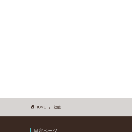
HOME
効能
固定ページ