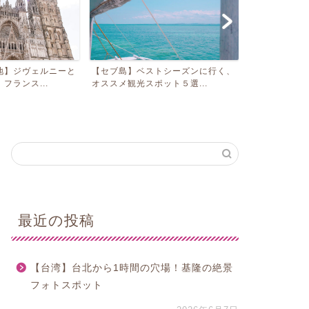
地】ジヴェルニーと
【セブ島】ベストシーズンに行く、
【イエローナ
フランス...
オススメ観光スポット５選...
ーバー発オーロ
最近の投稿
【台湾】台北から1時間の穴場！基隆の絶景
フォトスポット