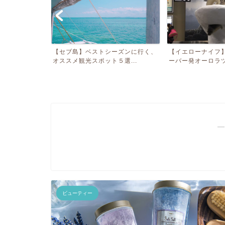
ジヴェルニーと
【セブ島】ベストシーズンに行く、
【イエローナイフ
ス...
オススメ観光スポット５選...
ーバー発オーロラツア
―
ビューティー