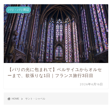
パリ・パリ周辺
【パリの光に包まれて】ベルサイユからオルセ
ーまで、欲張りな1日｜フランス旅行3日目
2026年6月16日
HOME
サント・シャペル