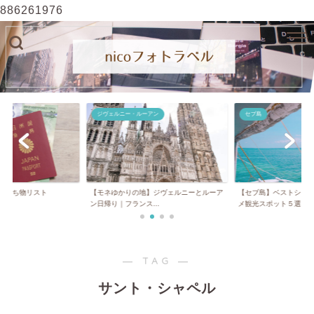
886261976
ジヴェルニー・ルーアン
セブ島
】持ち物リスト
【モネゆかりの地】ジヴェルニーとルーア
【セブ島】ベストシー
ン日帰り｜フランス...
メ観光スポット５選...
― TAG ―
サント・シャペル