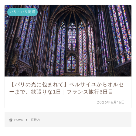
パリ・パリ周辺
【パリの光に包まれて】ベルサイユからオルセ
ーまで、欲張りな1日｜フランス旅行3日目
2026年6月16日
HOME
宮殿内