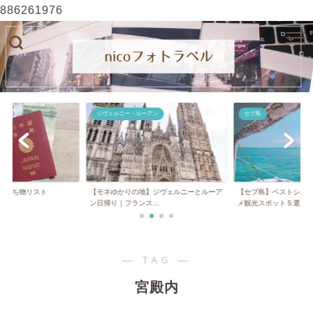
886261976
ジヴェルニー・ルーアン
セブ島
】持ち物リスト
【モネゆかりの地】ジヴェルニーとルーア
【セブ島】ベストシー
ン日帰り｜フランス...
メ観光スポット５選...
― TAG ―
宮殿内