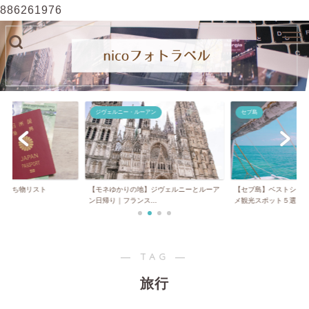
886261976
ジヴェルニー・ルーアン
セブ島
】持ち物リスト
【モネゆかりの地】ジヴェルニーとルーア
【セブ島】ベストシー
ン日帰り｜フランス...
メ観光スポット５選...
― TAG ―
旅行